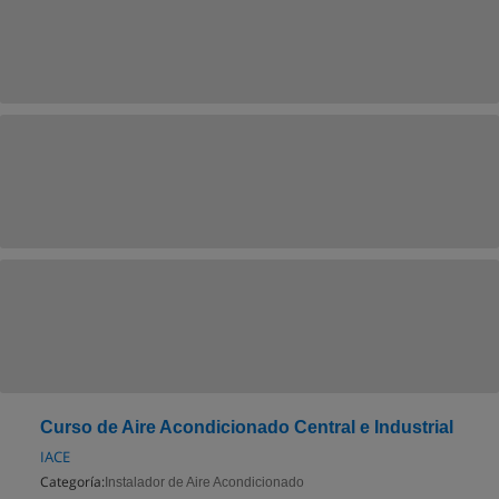
Curso de Aire Acondicionado Central e Industrial
IACE
Categoría:
Instalador de Aire Acondicionado