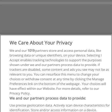
We Care About Your Privacy
We and our
1019
partners store and access personal data, like
browsing data or unique identifiers, on your device. Selecting I
Accept enables tracking technologies to support the purposes
shown under we and our partners process data to provide. If
trackers are disabled, some content and ads you see may not be as
relevant to you. You can resurface this menu to change your
Siguiente
choices or withdraw consent at any time by clicking the Manage
Preferences link on the bottom of the webpage . Your choices will
Página
1
de
2
have effect within our Website. For more details, refer to our
Privacy Policy.
We and our partners process data to provide:
Use precise geolocation data. Actively scan device characteristics for
Reglas de uso
identification. Store and/or access information on a device.