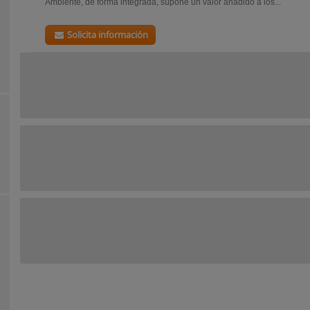
Ambiente, de forma integrada, supone un valor añadido a los...
Solicita información