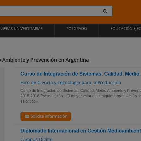
RRERAS UNIVERSITARIAS
POSGRADO
EDUCACIÓN EJE
o Ambiente y Prevención en Argentina
Curso de Integración de Sistemas: Calidad, Medio
Foro de Ciencia y Tecnología para la Producción
Curso de Integración de Sistemas: Calidad, Medio Ambiente y Preven
2015-2016 Presentación: El mayor valor de cualquier organización so
es crítico...
Solicita información
Diplomado Internacional en Gestión Medioambient
Campus Digital