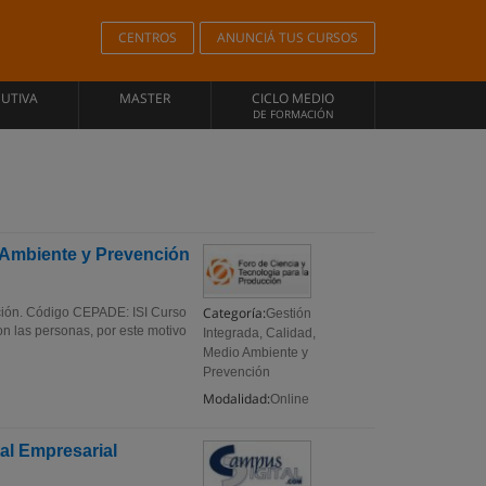
CENTROS
ANUNCIÁ TUS CURSOS
CUTIVA
MASTER
CICLO MEDIO
DE FORMACIÓN
 Ambiente y Prevención
Categoría:
ción. Código CEPADE: ISI Curso
Gestión
n las personas, por este motivo
Integrada, Calidad,
Medio Ambiente y
Prevención
Modalidad:
Online
al Empresarial