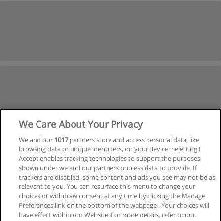
We Care About Your Privacy
We and our
1017
partners store and access personal data, like
browsing data or unique identifiers, on your device. Selecting I
Accept enables tracking technologies to support the purposes
shown under we and our partners process data to provide. If
trackers are disabled, some content and ads you see may not be as
relevant to you. You can resurface this menu to change your
choices or withdraw consent at any time by clicking the Manage
Preferences link on the bottom of the webpage . Your choices will
have effect within our Website. For more details, refer to our