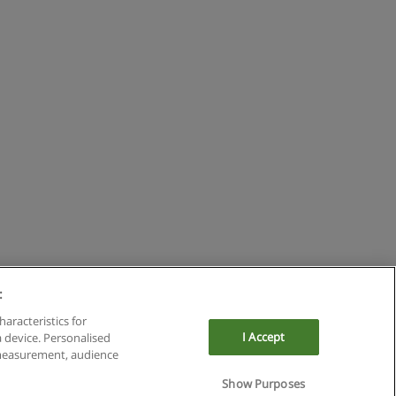
:
haracteristics for
I Accept
a device. Personalised
 measurement, audience
Show Purposes