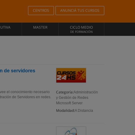
CENTROS
ANUNCIÁ TUS CURSOS
CUTIVA
MASTER
CICLO MEDIO
DE FORMACIÓN
n de servidores
Categoría:
rovee el conocimiento necesario
Administración
stración de Servidores en redes.
y Gestión de Redes
Microsoft Server
Modalidad:
A Distancia