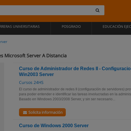
RRERAS UNIVERSITARIAS
POSGRADO
EDUCACIÓN EJE
erver
s Microsoft Server A Distancia
Curso de Administrador de Redes II - Configuracio
Win2003 Server
Cursos 24HS
El curso de administrador de redes II (configuración de servidores) p
para poder entender e identificar las tareas involucradas en la admini
Basado en Windows 2003/2008 Server, y sin ser necesario...
Solicita información
Curso de Windows 2000 Server