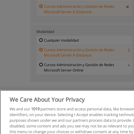
Cursos Administración y Gestión de Redes
Microsoft Server A Distancia
Modalidad
Cualquier modalidad
Cursos Administración y Gestión de Redes
2
Microsoft Server A Distancia
Cursos Administración y Gestión de Redes
4
Microsoft Server Online
We Care About Your Privacy
We and our
1019
partners store and access personal data, like browsi
identifiers, on your device. Selecting I Accept enables tracking techno
purposes shown under we and our partners process data to provide. If
disabled, some content and ads you see may not be as relevant to you
this menu to change your choices or withdraw consent at any time by