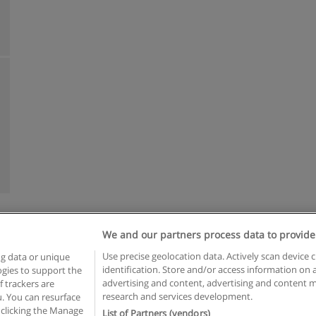
We and our partners process data to provide
Reglas de uso
Privacidad de datos
Contactar con Educaedu
Use precise geolocation data. Actively scan device c
ng data or unique
identification. Store and/or access information on 
logies to support the
Copyright © Educaedu Business S.L. - CIF : B-95610580: -
www.educaedu.com.ar
advertising and content, advertising and content
 trackers are
research and services development.
. You can resurface
 clicking the Manage
List of Partners (vendors)