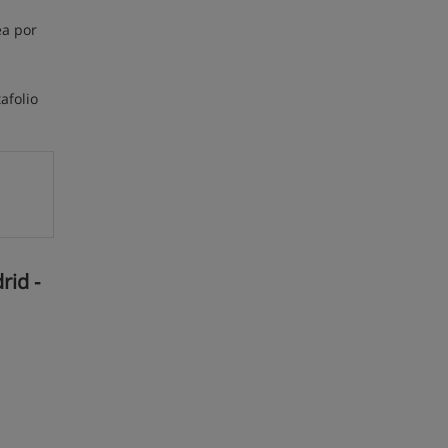
ea por
afolio
rid -