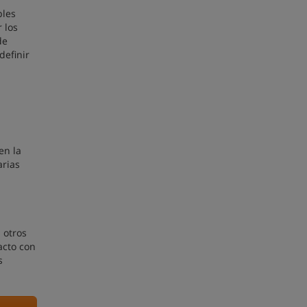
ples
 los
de
definir
en la
arias
 otros
acto con
s