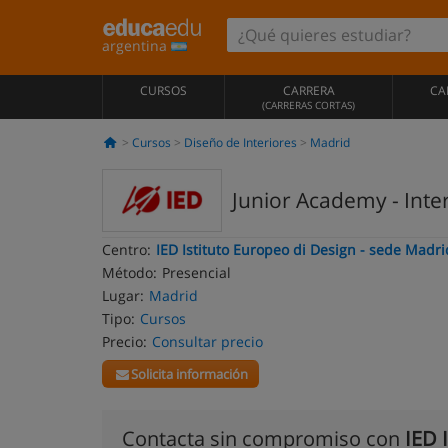
argentina
CURSOS
CARRERA
CA
(CARRERAS CORTAS)
Cursos
Diseño de Interiores
Madrid
Junior Academy - Inte
Centro:
IED Istituto Europeo di Design - sede Madri
Método:
Presencial
Lugar:
Madrid
Tipo:
Cursos
Precio:
Consultar precio
Solicita información
Contacta sin compromiso con
IED 