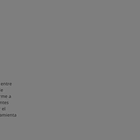
 entre
de
orme a
entes
 el
ramienta