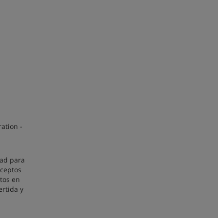
n
ation -
dad para
nceptos
rtos en
ertida y