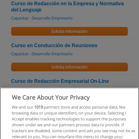
Curso de Redacción en la Empresa y Normativa
del Lenguaje
Capacitar - Desarrollo Empresario
Solicita información
Curso en Conducción de Reuniones
Capacitar - Desarrollo Empresario
Solicita información
Curso de Redacción Empresarial On-Line
IASE virtual - Instituto Argentino de Secretarias Ejecutivas
We Care About Your Privacy
Solicita información
We and our
1019
partners store and access personal data, like
browsing data or unique identifiers, on your device. Selecting I
Curso de Comunicación Escrita
Accept enables tracking technologies to support the purposes
shown under we and our partners process data to provide. If
IASE - Instituto Argentino de Secretarias Ejecutivas
trackers are disabled, some content and ads you see may not be as
relevant to you. You can resurface this menu to change your
Solicita información