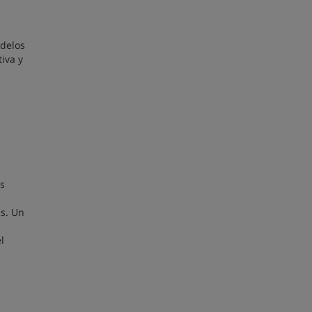
odelos
iva y
es
es. Un
l