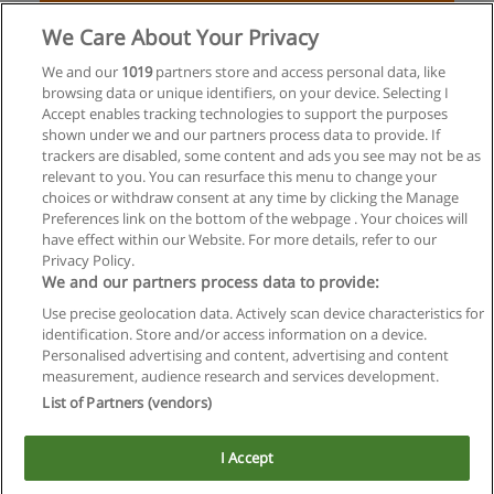
We Care About Your Privacy
Tecnicatura Superior en Guía y Coordinador de
Viajes Turísticos
We and our
1019
partners store and access personal data, like
browsing data or unique identifiers, on your device. Selecting I
IEA - Instituto Educativo Argentino
Accept enables tracking technologies to support the purposes
shown under we and our partners process data to provide. If
Solicita información
trackers are disabled, some content and ads you see may not be as
relevant to you. You can resurface this menu to change your
choices or withdraw consent at any time by clicking the Manage
Preferences link on the bottom of the webpage . Your choices will
have effect within our Website. For more details, refer to our
Privacy Policy.
Reglas de uso
We and our partners process data to provide:
Privacidad de datos
Use precise geolocation data. Actively scan device characteristics for
identification. Store and/or access information on a device.
Contactar con Educaedu
Personalised advertising and content, advertising and content
measurement, audience research and services development.
List of Partners (vendors)
Copyright © Educaedu Business S.L. - CIF : B-95610580: -
www.educaedu.com.ar
I Accept