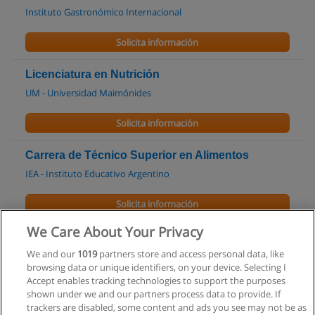
Instituto Gastronómico Internacional
Solicita información
Licenciatura en Nutrición
UM - Universidad Maimónides
Solicita información
Carrera de Técnico Superior en Alimentos
IEA - Instituto Educativo Argentino
Solicita información
We Care About Your Privacy
Curso de Acompañamiento Terapéutico.
Tecnicatura Superior
We and our
1019
partners store and access personal data, like
browsing data or unique identifiers, on your device. Selecting I
ICEBA
Accept enables tracking technologies to support the purposes
shown under we and our partners process data to provide. If
Solicita información
trackers are disabled, some content and ads you see may not be as