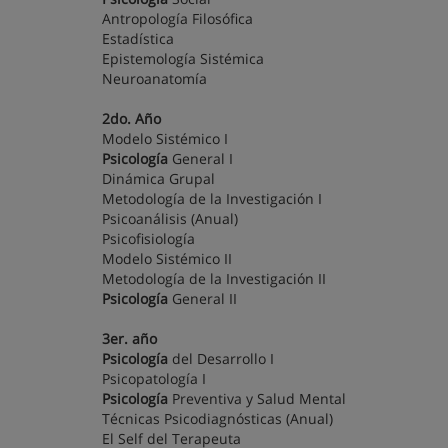
Antropología Filosófica
Estadística
Epistemología Sistémica
Neuroanatomía
2do. Año
Modelo Sistémico I
Psicología
General I
Dinámica Grupal
Metodología de la Investigación I
Psicoanálisis (Anual)
Psicofisiología
Modelo Sistémico II
Metodología de la Investigación II
Psicología
General II
3er. año
Psicología
del Desarrollo I
Psicopatología I
Psicología
Preventiva y Salud Mental
Técnicas Psicodiagnósticas (Anual)
El Self del Terapeuta