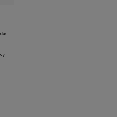
ción.
s y