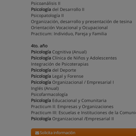
Psicoanálisis II
Psicología
del Desarrollo II
Psicopatología II
Organización, desarrollo y presentación de tesina
Orientación Vocacional y Ocupacional
Practicum: Individuo, Pareja y Familia
4to. año
Psicología
Cognitiva (Anual)
Psicología
Clínica de Niños y Adolescentes
Integración de Psicoterapias
Psicología
del Deporte
Psicología
Legal y Forense
Psicología
Organizacional / Empresarial I
Inglés (Anual)
Psicofarmacología
Psicología
Educacional y Comunitaria
Practicum II: Empresas y Organizaciones
Practicum III: Escuelas e Instituciones de la Comun
Psicología
Organizacional /Empresarial II
Solicita información