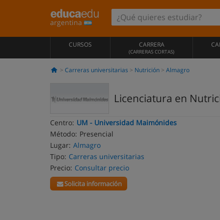
argentina
CURSOS
CARRERA
CA
(CARRERAS CORTAS)
Carreras universitarias
Nutrición
Almagro
Licenciatura en Nutri
Centro:
UM - Universidad Maimónides
Método:
Presencial
Lugar:
Almagro
Tipo:
Carreras universitarias
Precio:
Consultar precio
Solicita información