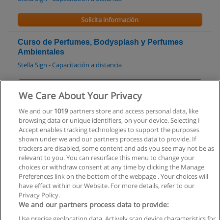
Solicita información
Curso de Perfumes, Bodysplash y Perfumes
Ambientales
Stella Sign - Capacitación a distancia
Solicita información
We Care About Your Privacy
Curso de Aparatología en Estética
We and our
1019
partners store and access personal data, like
browsing data or unique identifiers, on your device. Selecting I
Instituto Educativo en Salud Salutaris
Accept enables tracking technologies to support the purposes
shown under we and our partners process data to provide. If
Solicita información
trackers are disabled, some content and ads you see may not be as
relevant to you. You can resurface this menu to change your
choices or withdraw consent at any time by clicking the Manage
Preferences link on the bottom of the webpage . Your choices will
have effect within our Website. For more details, refer to our
Privacy Policy.
Reglas de uso
We and our partners process data to provide:
Privacidad de datos
Use precise geolocation data. Actively scan device characteristics for