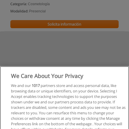
Categoría:
Cosmetología
Modalidad:
Presencial
Solicita información
We Care About Your Privacy
We and our
1017
partners store and access personal data, like
browsing data or unique identifiers, on your device. Selecting I
Accept enables tracking technologies to support the purposes
shown under we and our partners process data to provide. If
trackers are disabled, some content and ads you see may not be as
relevant to you. You can resurface this menu to change your
choices or withdraw consent at any time by clicking the Manage
Preferences link on the bottom of the webpage . Your choices will