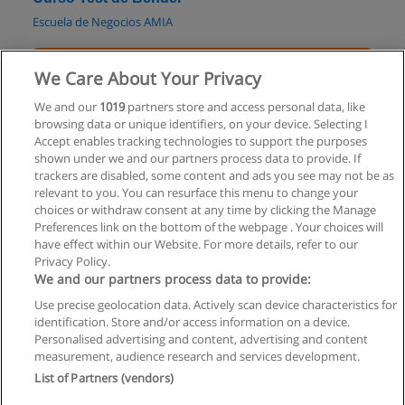
Escuela de Negocios AMIA
Solicita información
We Care About Your Privacy
Curso - PsicoTarot
We and our
1019
partners store and access personal data, like
browsing data or unique identifiers, on your device. Selecting I
Centro de Estudios TransVivenciales
Accept enables tracking technologies to support the purposes
shown under we and our partners process data to provide. If
Solicita información
trackers are disabled, some content and ads you see may not be as
relevant to you. You can resurface this menu to change your
choices or withdraw consent at any time by clicking the Manage
Preferences link on the bottom of the webpage . Your choices will
have effect within our Website. For more details, refer to our
Privacy Policy.
Reglas de uso
We and our partners process data to provide:
Privacidad de datos
Use precise geolocation data. Actively scan device characteristics for
identification. Store and/or access information on a device.
Contactar con Educaedu
Personalised advertising and content, advertising and content
measurement, audience research and services development.
List of Partners (vendors)
Copyright © Educaedu Business S.L. - CIF : B-95610580: -
www.educaedu.com.ar