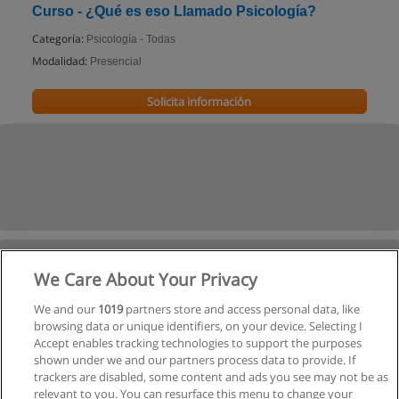
Curso - ¿Qué es eso Llamado Psicología?
Categoría:
Psicología - Todas
Modalidad:
Presencial
Solicita información
We Care About Your Privacy
We and our
1019
partners store and access personal data, like
browsing data or unique identifiers, on your device. Selecting I
Accept enables tracking technologies to support the purposes
shown under we and our partners process data to provide. If
Ver cursos históricos
trackers are disabled, some content and ads you see may not be as
relevant to you. You can resurface this menu to change your