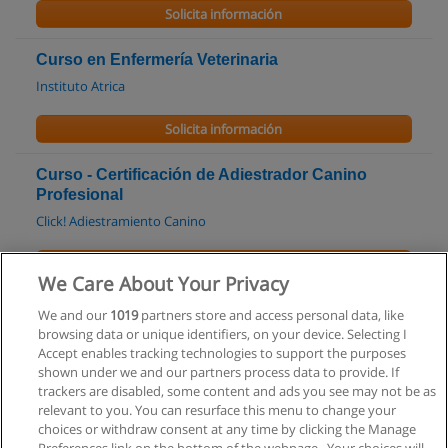
Solicita información
Curso en Enfermería Veterinaria
Instituto Atrica
Solicita información
Curso - Certificación de Adiestrador Canino
Profesional
Click! Adiestramiento Canino
Solicita información
We Care About Your Privacy
Curso de Gestión de la Inocuidad Alimentaria
We and our
1019
partners store and access personal data, like
browsing data or unique identifiers, on your device. Selecting I
Federación Veterinaria Argentina (FeVA)
Accept enables tracking technologies to support the purposes
shown under we and our partners process data to provide. If
Solicita información
trackers are disabled, some content and ads you see may not be as
relevant to you. You can resurface this menu to change your
choices or withdraw consent at any time by clicking the Manage