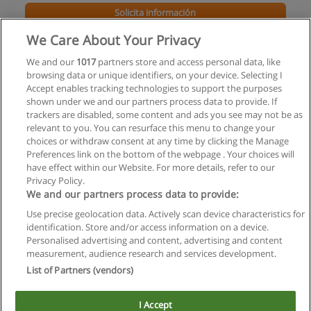
Solicita información
We Care About Your Privacy
Curso de Secretariado Jurídico con Orientación
en Informática - Nivel Básico
We and our
1017
partners store and access personal data, like
browsing data or unique identifiers, on your device. Selecting I
Netcapacitación
Accept enables tracking technologies to support the purposes
shown under we and our partners process data to provide. If
Solicita información
trackers are disabled, some content and ads you see may not be as
relevant to you. You can resurface this menu to change your
choices or withdraw consent at any time by clicking the Manage
Preferences link on the bottom of the webpage . Your choices will
have effect within our Website. For more details, refer to our
Privacy Policy.
Reglas de uso
We and our partners process data to provide:
Privacidad de datos
Use precise geolocation data. Actively scan device characteristics for
identification. Store and/or access information on a device.
Contactar con Educaedu
Personalised advertising and content, advertising and content
measurement, audience research and services development.
List of Partners (vendors)
Copyright © Educaedu Business S.L. - CIF : B-95610580: -
www.educaedu.com.ar
I Accept