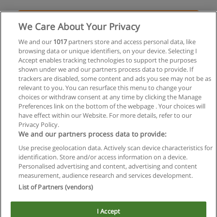
Solicita información
We Care About Your Privacy
Curso de Auxiliar Administrativo Contable
We and our
1017
partners store and access personal data, like
browsing data or unique identifiers, on your device. Selecting I
ISIV - Instituto Superior de Informática del Valle
Accept enables tracking technologies to support the purposes
shown under we and our partners process data to provide. If
Solicita información
trackers are disabled, some content and ads you see may not be as
relevant to you. You can resurface this menu to change your
choices or withdraw consent at any time by clicking the Manage
Preferences link on the bottom of the webpage . Your choices will
have effect within our Website. For more details, refer to our
Privacy Policy.
Reglas de uso
We and our partners process data to provide:
Privacidad de datos
Use precise geolocation data. Actively scan device characteristics for
identification. Store and/or access information on a device.
Contactar con Educaedu
Personalised advertising and content, advertising and content
measurement, audience research and services development.
List of Partners (vendors)
Copyright © Educaedu Business S.L. - CIF : B-95610580: -
www.educaedu.com.ar
I Accept