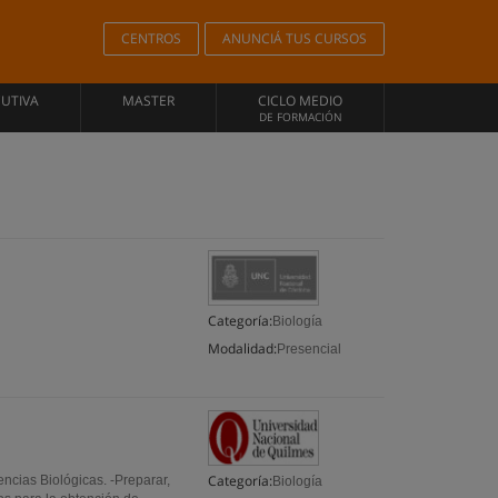
CENTROS
ANUNCIÁ TUS CURSOS
CUTIVA
MASTER
CICLO MEDIO
DE FORMACIÓN
Categoría:
Biología
Modalidad:
Presencial
Categoría:
encias Biológicas. -Preparar,
Biología