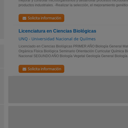
mejorar y controlar microorganismos y desarrollar procesos microbian
productos industriales. -Realizar la selección, el mejoramiento genético
Solicita información
Licenciatura en Ciencias Biológicas
UNQ - Universidad Nacional de Quilmes
Licenciado en Ciencias Biológicas PRIMER AÑO Biología General Ma
Orgánica Física Biológica Seminario Orientación Curricular Química B
Nacional SEGUNDO AÑO Biología Vegetal Geología General Biología.
Solicita información