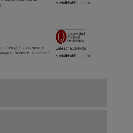
os para la obtención de
Modalidad:
Presencial
...
Categoría:
temática Química General y
Biología
iológica Estudio de la Realidad
Modalidad:
Presencial
..