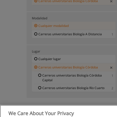
Carreras universitarias Biología Córdoba
Modalidad
Cualquier modalidad
Carreras universitarias Biología A Distancia
1
Lugar
Cualquier lugar
Carreras universitarias Biología Córdoba
Carreras universitarias Biología Córdoba
1
Capital
Carreras universitarias Biología Río Cuarto
2
We Care About Your Privacy