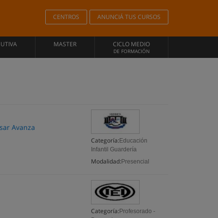
CENTROS
ANUNCIÁ TUS CURSOS
CUTIVA
MASTER
CICLO MEDIO
DE FORMACIÓN
ésar Avanza
Categoría:
Educación
Infantil Guardería
Modalidad:
Presencial
Categoría:
Profesorado -