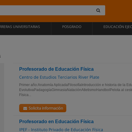
RRERAS UNIVERSITARIAS
POSGRADO
EDUCACIÓN EJE
s
Profesorado de Educación Física
Centro de Estudios Terciarios River Plate
Primer año:Anatomía AplicadaFilosofíaIntroducción e historia de la Ed
EvolutivaPadagogíaGimnasiaNataciónAtletismoHandbolPelota al ces
Física...
Solicita información
Profesorado en Educación Física
IPEF - Instituto Privado de Educación Física