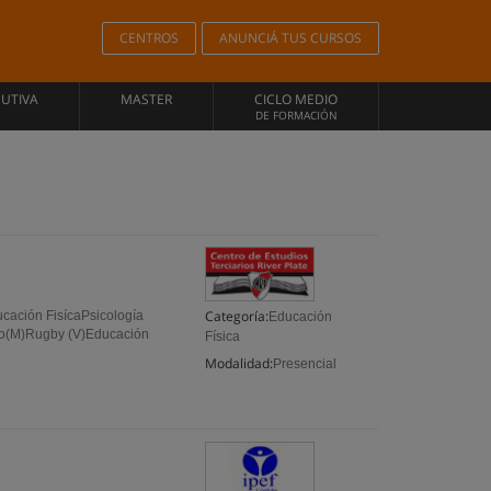
CENTROS
ANUNCIÁ TUS CURSOS
CUTIVA
MASTER
CICLO MEDIO
DE FORMACIÓN
Categoría:
ucación FisícaPsicología
Educación
to(M)Rugby (V)Educación
Física
Modalidad:
Presencial