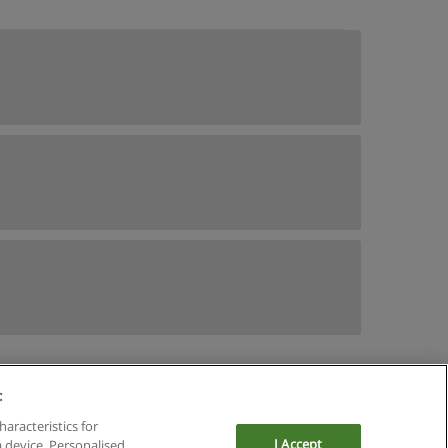
:
haracteristics for
I Accept
a device. Personalised