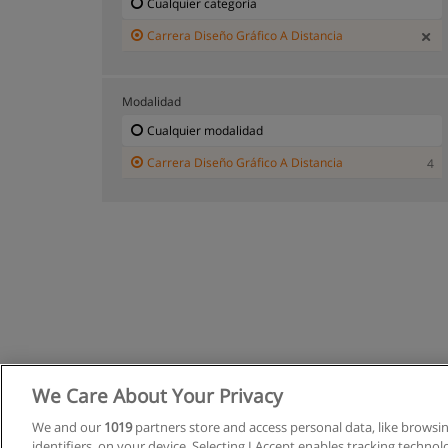
Cualquier categoría
Carrera Diseño Gráfico A Distancia
Modalidad
Cualquier modalidad
Carrera Diseño Gráfico A Distancia
4
We Care About Your Privacy
We and our
1019
partners store and access personal data, like browsi
identifiers, on your device. Selecting I Accept enables tracking techno