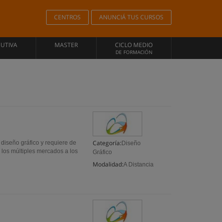
CENTROS
ANUNCIÁ TUS CURSOS
CUTIVA
MASTER
CICLO MEDIO
DE FORMACIÓN
Categoría:
 diseño gráfico y requiere de
Diseño
r los múltiples mercados a los
Gráfico
Modalidad:
A Distancia