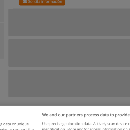
Solicita información
We and our partners process data to provide
Reglas de uso
Privacidad de datos
Contactar con Educaedu
Use precise geolocation data. Actively scan device c
ng data or unique
identification. Store and/or access information on 
logies to support the