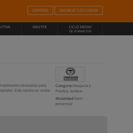
CENTROS
ANUNCIÁ TUS CURSOS
CUTIVA
MASTER
CICLO MEDIO
DE FORMACIÓN
Categoría:
s habilidades necesarias para
Abogacía y
tariales. Esta carrera se centra
Práctica Jurídica
Modalidad:
Semi-
presencial