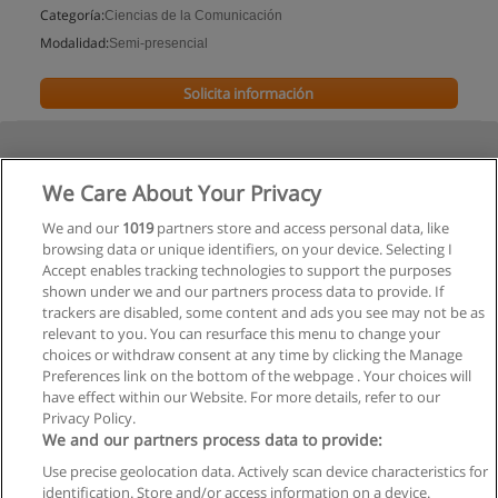
Categoría:
Ciencias de la Comunicación
Modalidad:
Semi-presencial
Solicita información
We Care About Your Privacy
We and our
1019
partners store and access personal data, like
browsing data or unique identifiers, on your device. Selecting I
Accept enables tracking technologies to support the purposes
shown under we and our partners process data to provide. If
trackers are disabled, some content and ads you see may not be as
relevant to you. You can resurface this menu to change your
choices or withdraw consent at any time by clicking the Manage
Preferences link on the bottom of the webpage . Your choices will
have effect within our Website. For more details, refer to our
Privacy Policy.
We and our partners process data to provide:
Use precise geolocation data. Actively scan device characteristics for
Reglas de uso
identification. Store and/or access information on a device.