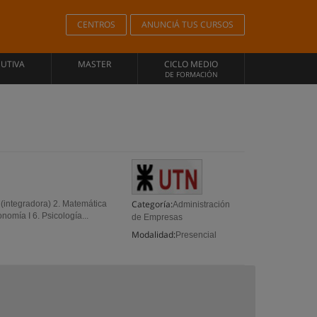
CENTROS
ANUNCIÁ TUS CURSOS
CUTIVA
MASTER
CICLO MEDIO
DE FORMACIÓN
Categoría:
 (integradora) 2. Matemática
Administración
nomía I 6. Psicología...
de Empresas
Modalidad:
Presencial