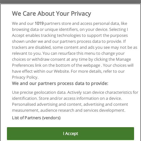
We Care About Your Privacy
We and our
1019
partners store and access personal data, like
browsing data or unique identifiers, on your device. Selecting I
Accept enables tracking technologies to support the purposes
shown under we and our partners process data to provide. If
trackers are disabled, some content and ads you see may not be as
relevant to you. You can resurface this menu to change your
choices or withdraw consent at any time by clicking the Manage
Preferences link on the bottom of the webpage . Your choices will
have effect within our Website. For more details, refer to our
Privacy Policy.
We and our partners process data to provide:
Use precise geolocation data. Actively scan device characteristics for
Reglas de uso
identification. Store and/or access information on a device.
Personalised advertising and content, advertising and content
Privacidad de datos
measurement, audience research and services development.
List of Partners (vendors)
Contactar con Educaedu
I Accept
Copyright © Educaedu Business S.L. - CIF : B-95610580: -
www.educaedu.com.ar