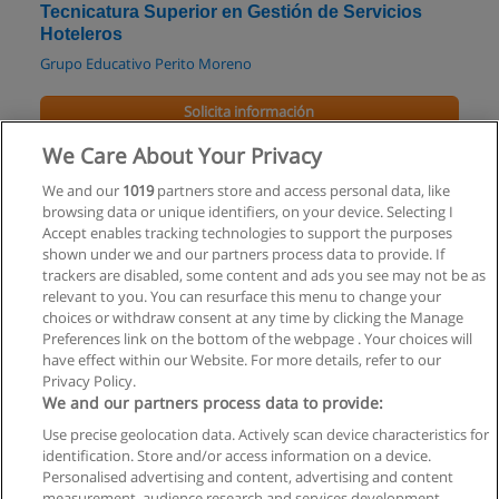
Tecnicatura Superior en Gestión de Servicios
Hoteleros
Grupo Educativo Perito Moreno
Solicita información
We Care About Your Privacy
Carrera Técnica Superior en Gestión de Servicios
Hoteleros
We and our
1019
partners store and access personal data, like
browsing data or unique identifiers, on your device. Selecting I
Grupo Educativo Perito Moreno
Accept enables tracking technologies to support the purposes
shown under we and our partners process data to provide. If
Solicita información
trackers are disabled, some content and ads you see may not be as
relevant to you. You can resurface this menu to change your
choices or withdraw consent at any time by clicking the Manage
Preferences link on the bottom of the webpage . Your choices will
have effect within our Website. For more details, refer to our
Privacy Policy.
Reglas de uso
We and our partners process data to provide:
Privacidad de datos
Use precise geolocation data. Actively scan device characteristics for
identification. Store and/or access information on a device.
Contactar con Educaedu
Personalised advertising and content, advertising and content
measurement, audience research and services development.