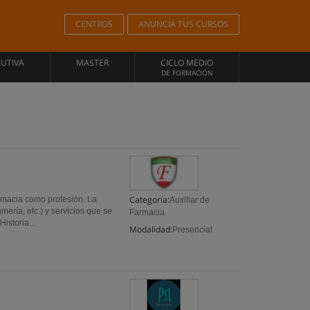
CENTROS
ANUNCIÁ TUS CURSOS
CUTIVA
MASTER
CICLO MEDIO
DE FORMACIÓN
Categoría:
ia como profesión. La
Auxiliar de
ería, etc.) y servicios que se
Farmacia
istoria...
Modalidad:
Presencial