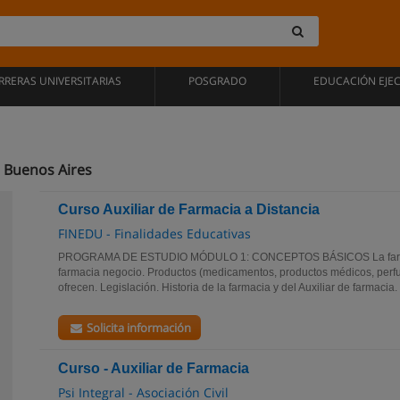
RRERAS UNIVERSITARIAS
POSGRADO
EDUCACIÓN EJE
n Buenos Aires
Curso Auxiliar de Farmacia a Distancia
FINEDU - Finalidades Educativas
PROGRAMA DE ESTUDIO MÓDULO 1: CONCEPTOS BÁSICOS La farmac
farmacia negocio. Productos (medicamentos, productos médicos, perfum
ofrecen. Legislación. Historia de la farmacia y del Auxiliar de farmacia. H
Solicita información
Curso - Auxiliar de Farmacia
Psi Integral - Asociación Civil