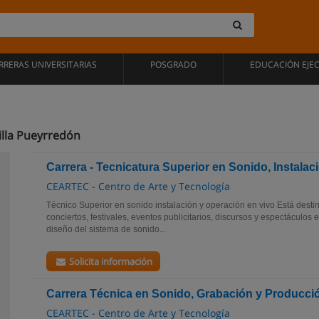
RRERAS UNIVERSITARIAS
POSGRADO
EDUCACIÓN EJE
illa Pueyrredón
Carrera - Tecnicatura Superior en Sonido, Instalac
CEARTEC - Centro de Arte y Tecnología
Técnico Superior en sonido instalación y operación en vivo Está desti
conciertos, festivales, eventos publicitarios, discursos y espectáculos 
diseño del sistema de sonido...
Solicita información
Carrera Técnica en Sonido, Grabación y Producci
CEARTEC - Centro de Arte y Tecnología