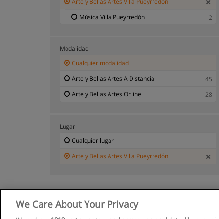
Arte y Bellas Artes Villa Pueyrredón
Música Villa Pueyrredón
2
Modalidad
Cualquier modalidad
Arte y Bellas Artes A Distancia
45
Arte y Bellas Artes Online
28
Lugar
Cualquier lugar
Arte y Bellas Artes Villa Pueyrredón
We Care About Your Privacy