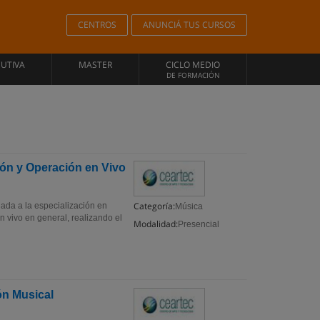
CENTROS
ANUNCIÁ TUS CURSOS
CUTIVA
MASTER
CICLO MEDIO
DE FORMACIÓN
ión y Operación en Vivo
Categoría:
nada a la especialización en
Música
en vivo en general, realizando el
Modalidad:
Presencial
ón Musical