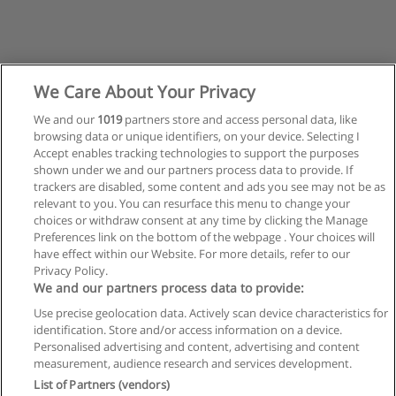
We Care About Your Privacy
We and our
1019
partners store and access personal data, like
browsing data or unique identifiers, on your device. Selecting I
Accept enables tracking technologies to support the purposes
shown under we and our partners process data to provide. If
trackers are disabled, some content and ads you see may not be as
relevant to you. You can resurface this menu to change your
choices or withdraw consent at any time by clicking the Manage
Preferences link on the bottom of the webpage . Your choices will
have effect within our Website. For more details, refer to our
Privacy Policy.
Reglas de uso
We and our partners process data to provide:
Privacidad de datos
Use precise geolocation data. Actively scan device characteristics for
identification. Store and/or access information on a device.
Contactar con Educaedu
Personalised advertising and content, advertising and content
measurement, audience research and services development.
List of Partners (vendors)
Copyright © Educaedu Business S.L. - CIF : B-95610580: -