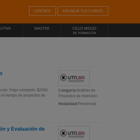
CENTROS
ANUNCIÁ TUS CURSOS
CUTIVA
MASTER
CICLO MEDIO
DE FORMACIÓN
to
Categoría:
Costo: Pago completo: $2090
Análisis de
el tiempo de proyectos de
Proyectos de Inversión
Modalidad:
Presencial
ón y Evaluación de