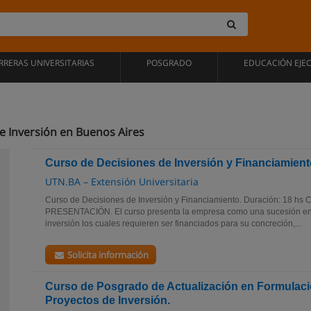
RRERAS UNIVERSITARIAS
POSGRADO
EDUCACIÓN EJE
e Inversión en Buenos Aires
Curso de Decisiones de Inversión y Financiamien
UTN.BA – Extensión Universitaria
Curso de Decisiones de Inversión y Financiamiento. Duración: 18 hs 
PRESENTACIÓN. El curso presenta la empresa como una sucesión en 
inversión los cuales requieren ser financiados para su concreción,...
Solicita información
Curso de Posgrado de Actualización en Formulaci
Proyectos de Inversión.