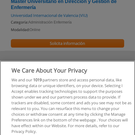
Máster Universitario en Dirección y Gestión de
Enfermería
Universidad Internacional de Valencia (VIU)
Categoría:
Administración Enfermería
Modalidad:
Online
Solicita información
We Care About Your Privacy
We and our
1019
partners store and access personal data, like
browsing data or unique identifiers, on your device. Selecting I
Accept enables tracking technologies to support the purposes
shown under we and our partners process data to provide. If
trackers are disabled, some content and ads you see may not be as
relevant to you. You can resurface this menu to change your
choices or withdraw consent at any time by clicking the Manage
Preferences link on the bottom of the webpage . Your choices will
have effect within our Website. For more details, refer to our
Privacy Policy.