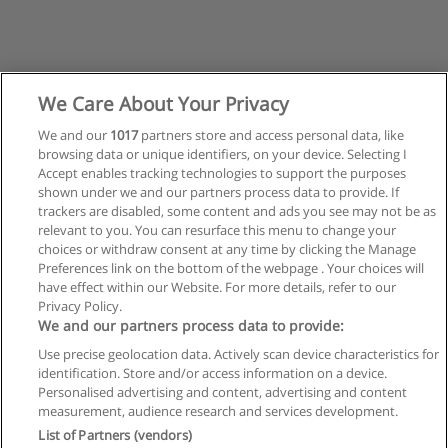
We Care About Your Privacy
We and our
1017
partners store and access personal data, like
browsing data or unique identifiers, on your device. Selecting I
Accept enables tracking technologies to support the purposes
shown under we and our partners process data to provide. If
trackers are disabled, some content and ads you see may not be as
relevant to you. You can resurface this menu to change your
choices or withdraw consent at any time by clicking the Manage
Preferences link on the bottom of the webpage . Your choices will
have effect within our Website. For more details, refer to our
Privacy Policy.
Reglas de uso
We and our partners process data to provide:
Privacidad de datos
Use precise geolocation data. Actively scan device characteristics for
identification. Store and/or access information on a device.
Contactar con Educaedu
Personalised advertising and content, advertising and content
measurement, audience research and services development.
List of Partners (vendors)
Copyright © Educaedu Business S.L. - CIF : B-95610580: -