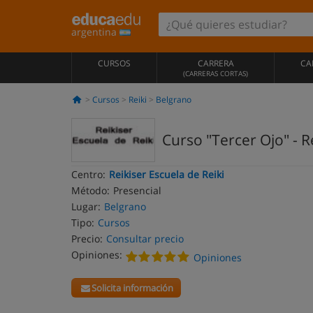
argentina
CURSOS
CARRERA
CA
(CARRERAS CORTAS)
Cursos
Reiki
Belgrano
Curso "Tercer Ojo" - R
Centro:
Reikiser Escuela de Reiki
Método:
Presencial
Lugar:
Belgrano
Tipo:
Cursos
Precio:
Consultar precio
Opiniones:
Opiniones
Solicita información