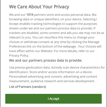
We Care About Your Privacy
We and our
1019
partners store and access personal data, like
browsing data or unique identifiers, on your device. Selecting I
Accept enables tracking technologies to support the purposes
shown under we and our partners process data to provide. If
trackers are disabled, some content and ads you see may not be as
relevant to you. You can resurface this menu to change your
choices or withdraw consent at any time by clicking the Manage
Preferences link on the bottom of the webpage . Your choices will
have effect within our Website. For more details, refer to our
Privacy Policy.
Reglas de uso
We and our partners process data to provide:
Privacidad de datos
Use precise geolocation data. Actively scan device characteristics for
identification. Store and/or access information on a device.
Contactar con Educaedu
Personalised advertising and content, advertising and content
measurement, audience research and services development.
Copyright © Educaedu Business S.L. - CIF : B-95610580: -
List of Partners (vendors)
www.educaedu.com.ar
I Accept