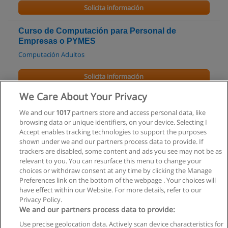
Solicita información
Curso de Computación para Personal de
Empresas o PYMES
Computación Adultos
Solicita información
We Care About Your Privacy
Curso de Computación para Adultos y Tercera
Edad
We and our
1017
partners store and access personal data, like
browsing data or unique identifiers, on your device. Selecting I
Computación Adultos
Accept enables tracking technologies to support the purposes
shown under we and our partners process data to provide. If
Solicita información
trackers are disabled, some content and ads you see may not be as
relevant to you. You can resurface this menu to change your
choices or withdraw consent at any time by clicking the Manage
Preferences link on the bottom of the webpage . Your choices will
have effect within our Website. For more details, refer to our
Privacy Policy.
Reglas de uso
We and our partners process data to provide:
Privacidad de datos
Use precise geolocation data. Actively scan device characteristics for