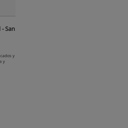
 - San
scados y
a y