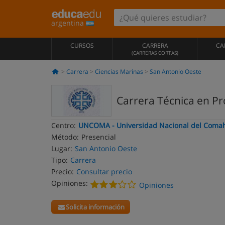
argentina
CURSOS
CARRERA
CA
(CARRERAS CORTAS)
Carrera
Ciencias Marinas
San Antonio Oeste
Carrera Técnica en P
Centro:
UNCOMA - Universidad Nacional del Coma
Método:
Presencial
Lugar:
San Antonio Oeste
Tipo:
Carrera
Precio:
Consultar precio
Opiniones:
Opiniones
Solicita información