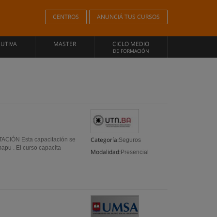
CENTROS
ANUNCIÁ TUS CURSOS
CUTIVA
MASTER
CICLO MEDIO
DE FORMACIÓN
Categoría:
NTACIÓN Esta capacitación se
Seguros
apu . El curso capacita
Modalidad:
Presencial