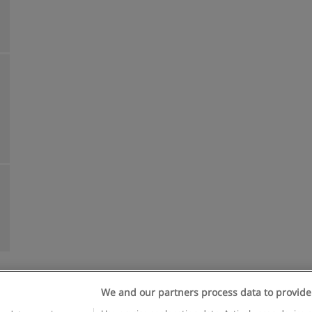
We and our partners process data to provide
Reglas de uso
Privacidad de datos
Contactar con Educaedu