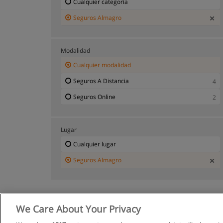
Cualquier categoría
Seguros Almagro
Modalidad
Cualquier modalidad
Seguros A Distancia
4
Seguros Online
2
Lugar
Cualquier lugar
Seguros Almagro
We Care About Your Privacy