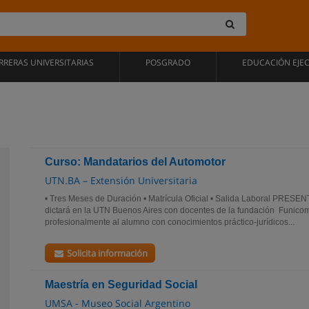
RRERAS UNIVERSITARIAS
POSGRADO
EDUCACIÓN EJE
Curso: Mandatarios del Automotor
UTN.BA – Extensión Universitaria
• Tres Meses de Duración • Matrícula Oficial • Salida Laboral PRESE
dictará en la UTN Buenos Aires con docentes de la fundación Funicom
profesionalmente al alumno con conocimientos práctico-jurídicos...
Solicita información
Maestría en Seguridad Social
UMSA - Museo Social Argentino