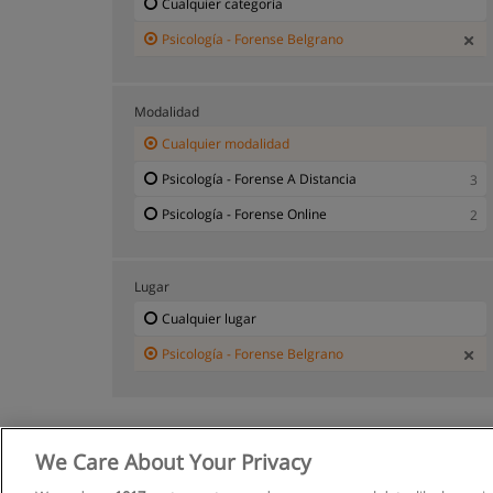
Cualquier categoría
Psicología - Forense Belgrano
Modalidad
Cualquier modalidad
Psicología - Forense A Distancia
3
Psicología - Forense Online
2
Lugar
Cualquier lugar
Psicología - Forense Belgrano
We Care About Your Privacy