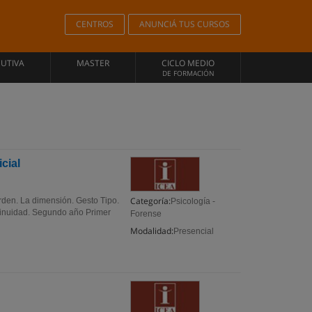
CENTROS
ANUNCIÁ TUS CURSOS
CUTIVA
MASTER
CICLO MEDIO
DE FORMACIÓN
cial
Categoría:
rden. La dimensión. Gesto Tipo.
Psicología -
ntinuidad. Segundo año Primer
Forense
Modalidad:
Presencial