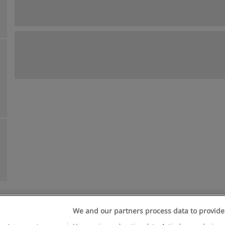
We and our partners process data to provide
Reglas de uso
Privacidad de datos
Contactar con Educaedu