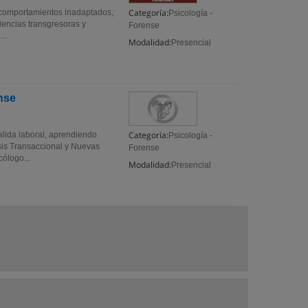
Categoría:
e comportamientos inadaptados,
Psicología -
ndencias transgresoras y
Forense
..
Modalidad:
Presencial
nse
Categoría:
alida laboral, aprendiendo
Psicología -
sis Transaccional y Nuevas
Forense
ólogo...
Modalidad:
Presencial