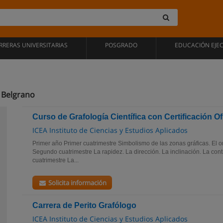
RRERAS UNIVERSITARIAS
POSGRADO
EDUCACIÓN EJE
n Belgrano
Curso de Grafología Científica con Certificación Ofi
ICEA Instituto de Ciencias y Estudios Aplicados
Primer año Primer cuatrimestre Simbolismo de las zonas gráficas. El o
Segundo cuatrimestre La rapidez. La dirección. La inclinación. La co
cuatrimestre La...
Solicita información
Carrera de Perito Grafólogo
ICEA Instituto de Ciencias y Estudios Aplicados