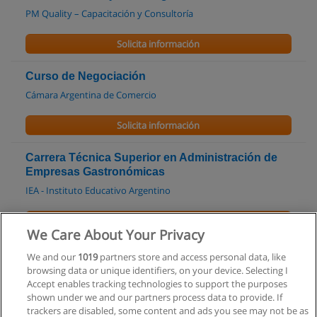
PM Quality – Capacitación y Consultoría
Solicita información
Curso de Negociación
Cámara Argentina de Comercio
Solicita información
Carrera Técnica Superior en Administración de
Empresas Gastronómicas
IEA - Instituto Educativo Argentino
Solicita información
We Care About Your Privacy
Analista Superior en Recursos Humanos
We and our
1019
partners store and access personal data, like
browsing data or unique identifiers, on your device. Selecting I
ICEA Instituto de Ciencias y Estudios Aplicados
Accept enables tracking technologies to support the purposes
shown under we and our partners process data to provide. If
Solicita información
trackers are disabled, some content and ads you see may not be as