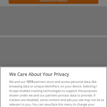
Solicita información
We Care About Your Privacy
We and our
1019
partners store and access personal data, like
browsing data or unique identifiers, on your device. Selecting I
Accept enables tracking technologies to support the purposes
shown under we and our partners process data to provide. If
trackers are disabled, some content and ads you see may not be as
relevant to you. You can resurface this menu to change your