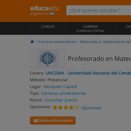
argentina
CURSOS
CARRERA
CA
(CARRERAS CORTAS)
Carreras universitarias
Matemáticas, Matemáticas Apl
Profesorado en Mate
Centro:
UNCOMA - Universidad Nacional del Coma
Método:
Presencial
Lugar:
Neuquén Capital
Tipo:
Carreras universitarias
Precio:
Consultar precio
Opiniones:
Opiniones
Solicita información