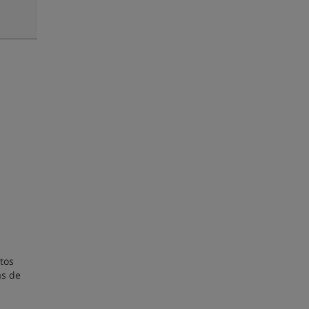
tos
as de