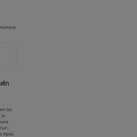
e manera
uén
en las
 la
para
uir,
s tipos