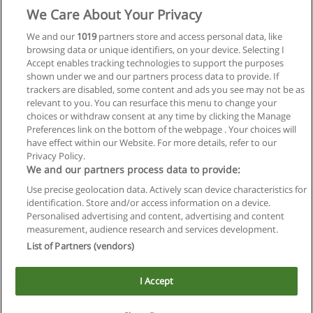
We Care About Your Privacy
We and our
1019
partners store and access personal data, like
browsing data or unique identifiers, on your device. Selecting I
Accept enables tracking technologies to support the purposes
shown under we and our partners process data to provide. If
trackers are disabled, some content and ads you see may not be as
relevant to you. You can resurface this menu to change your
choices or withdraw consent at any time by clicking the Manage
Preferences link on the bottom of the webpage . Your choices will
have effect within our Website. For more details, refer to our
Privacy Policy.
We and our partners process data to provide:
Use precise geolocation data. Actively scan device characteristics for
Reglas de uso
identification. Store and/or access information on a device.
Personalised advertising and content, advertising and content
Privacidad de datos
measurement, audience research and services development.
List of Partners (vendors)
Contactar con Educaedu
I Accept
Copyright © Educaedu Business S.L. - CIF : B-95610580: -
www.educaedu.com.ar