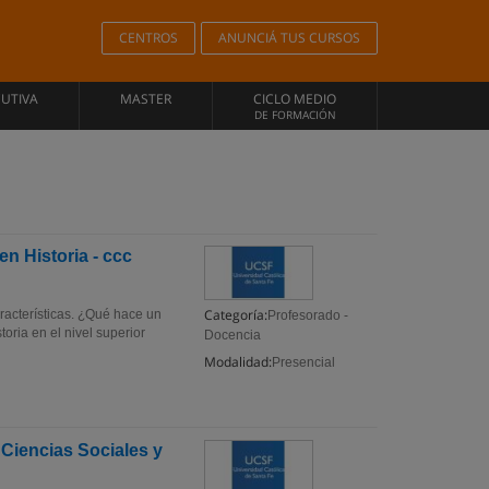
CENTROS
ANUNCIÁ TUS CURSOS
CUTIVA
MASTER
CICLO MEDIO
DE FORMACIÓN
n Historia - ccc
Categoría:
racterísticas. ¿Qué hace un
Profesorado -
oria en el nivel superior
Docencia
Modalidad:
Presencial
 Ciencias Sociales y