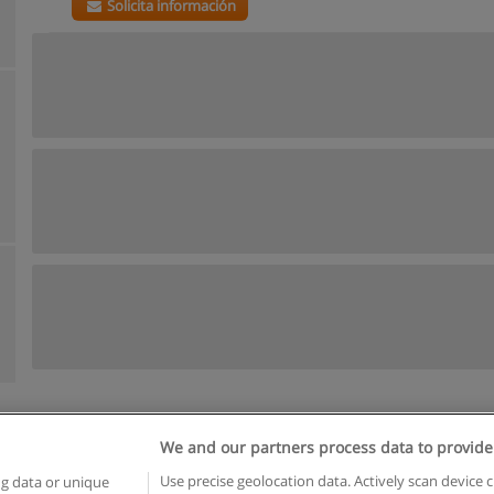
Solicita información
We and our partners process data to provide
Reglas de uso
Privacidad de datos
Contactar con Educaedu
Use precise geolocation data. Actively scan device c
ng data or unique