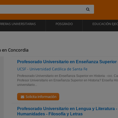
RRERAS UNIVERSITARIAS
POSGRADO
EDUCACIÓN EJE
a en Concordia
Profesorado Universitario en Enseñanza Superior e
UCSF - Universidad Católica de Santa Fe
Profesorado Universitario en Enseñanza Superior en Historia - ccc. Ca
Profesor Universitario en Enseñanza Superior en Historia? Enseña Hist
universitario...
Solicita información
Profesorado Universitario en Lengua y Literatura -
Humanidades - Filosofía y Letras