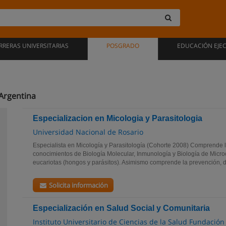
RRERAS UNIVERSITARIAS
POSGRADO
EDUCACIÓN EJE
 Argentina
Especializacion en Micologia y Parasitologia
Universidad Nacional de Rosario
Especialista en Micología y Parasitología (Cohorte 2008) Comprende 
conocimientos de Biología Molecular, Inmunología y Biología de Mic
eucariotas (hongos y parásitos). Asimismo comprende la prevención, d
Solicita información
Especialización en Salud Social y Comunitaria
Instituto Universitario de Ciencias de la Salud Fundación