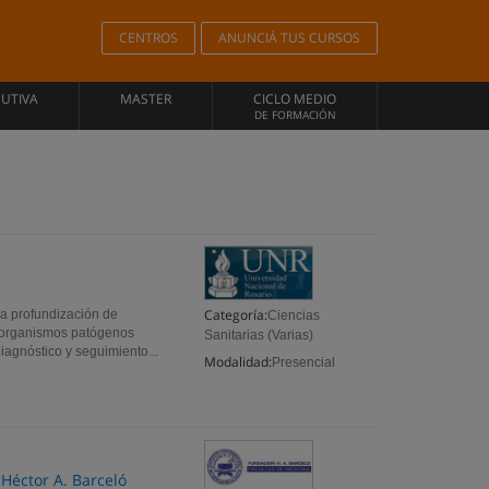
CENTROS
ANUNCIÁ TUS CURSOS
CUTIVA
MASTER
CICLO MEDIO
DE FORMACIÓN
Categoría:
la profundización de
Ciencias
roorganismos patógenos
Sanitarias (Varias)
iagnóstico y seguimiento...
Modalidad:
Presencial
 Héctor A. Barceló