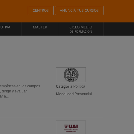
CENTROS
ANUNCIÁ TUS CURSOS
CUTIVA
MASTER
CICLO MEDIO
DE FORMACIÓN
Categoría:
y empíricas en los campos
Política
dirigir y evaluar
Modalidad:
Presencial
r a...