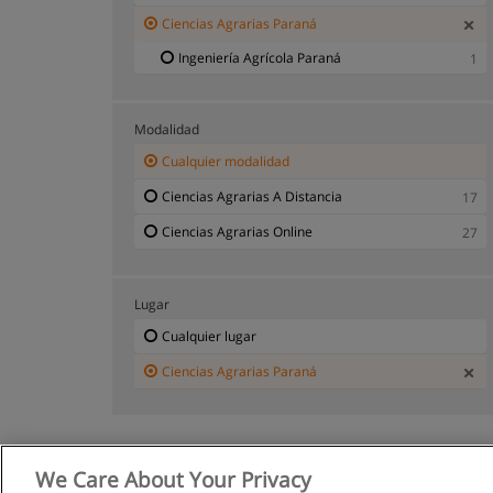
Ciencias Agrarias Paraná
Ingeniería Agrícola Paraná
1
Modalidad
Cualquier modalidad
Ciencias Agrarias A Distancia
17
Ciencias Agrarias Online
27
Lugar
Cualquier lugar
Ciencias Agrarias Paraná
We Care About Your Privacy