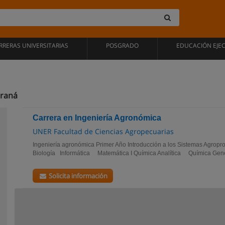
RRERAS UNIVERSITARIAS
POSGRADO
EDUCACIÓN EJE
araná
Carrera en Ingeniería Agronómica
UNER Facultad de Ciencias Agropecuarias
Ingeniería agronómica Primer Año Introducción a los Sistemas Agro
Biología Informática Matemática I Química Analítica Química Gener
Solicita información