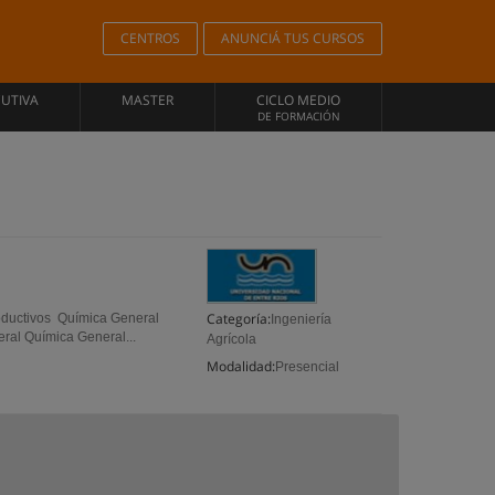
CENTROS
ANUNCIÁ TUS CURSOS
CUTIVA
MASTER
CICLO MEDIO
DE FORMACIÓN
Categoría:
productivos Química General
Ingeniería
al Química General...
Agrícola
Modalidad:
Presencial