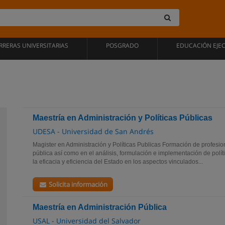
RRERAS UNIVERSITARIAS
POSGRADO
EDUCACIÓN EJE
Maestría en Administración y Políticas Públicas
UDESA - Universidad de San Andrés
Magister en Administración y Políticas Publicas Formación de profesio
pública así como en el análisis, formulación e implementación de polít
la eficacia y eficiencia del Estado en los aspectos vinculados...
Solicita información
Maestría en Administración Pública
USAL - Universidad del Salvador