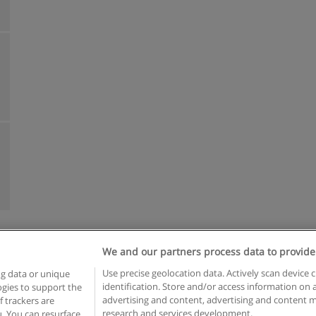
We and our partners process data to provide
Reglas de uso
Privacidad de datos
Contactar con Educaedu
Use precise geolocation data. Actively scan device c
ng data or unique
identification. Store and/or access information on 
logies to support the
Copyright © Educaedu Business S.L. - CIF : B-95610580: -
www.educaedu.com.ar
advertising and content, advertising and content
 trackers are
research and services development.
. You can resurface