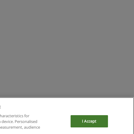
:
haracteristics for
I Accept
a device. Personalised
 measurement, audience