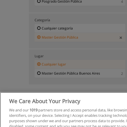
Posgrado Gestión Pública
4
Categoría
Cualquier categoría
Master Gestión Pública
Lugar
Cualquier lugar
Master Gestión Pública Buenos Aires
2
We Care About Your Privacy
We and our
1019
partners store and access personal data, like browsi
identifiers, on your device. Selecting I Accept enables tracking techno
purposes shown under we and our partners process data to provide. If
disabled, some content and ads you see may not be as relevant to you