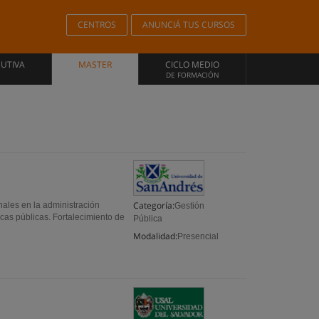
CENTROS
ANUNCIÁ TUS CURSOS
CUTIVA
MASTER
CICLO MEDIO
DE FORMACIÓN
Categoría:
nales en la administración
Gestión
icas públicas. Fortalecimiento de
Pública
Modalidad:
Presencial