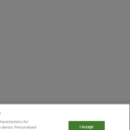
:
haracteristics for
I Accept
a device. Personalised