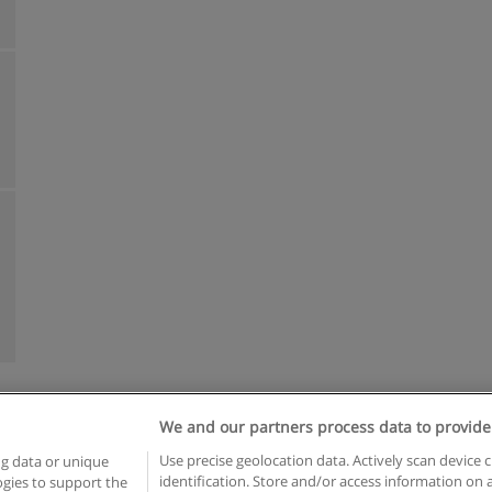
We and our partners process data to provide
Reglas de uso
Privacidad de datos
Contactar con Educaedu
Use precise geolocation data. Actively scan device c
ng data or unique
identification. Store and/or access information on 
logies to support the