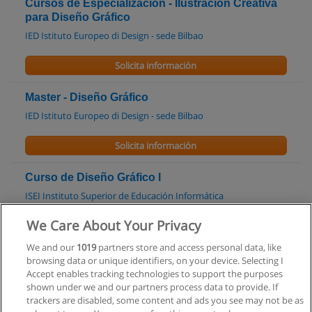
Cursos de Especialización - IIustración Creativa
para Diseño Gráfico
IED Istituto Europeo di Design - sede Bilbao
Solicita información
Master - Diseño Gráfico
IED Istituto Europeo di Design - sede Bilbao
Solicita información
Curso de Diseño Gráfico I
ISEI Instituto Superior de Educación Informática
We Care About Your Privacy
Solicita información
We and our
1019
partners store and access personal data, like
Curso de Diseño Gráfico - Nivel II
browsing data or unique identifiers, on your device. Selecting I
Accept enables tracking technologies to support the purposes
ISEI Instituto Superior de Educación Informática
shown under we and our partners process data to provide. If
trackers are disabled, some content and ads you see may not be as
Solicita información