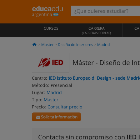
argentina
CURSOS
CARRERA
CA
(CARRERAS CORTAS)
Master
Diseño de Interiores
Madrid
Máster - Diseño de Int
Centro:
IED Istituto Europeo di Design - sede Madri
Método:
Presencial
Lugar:
Madrid
Tipo:
Master
Precio:
Consultar precio
Solicita información
Contacta sin compromiso con
IED 