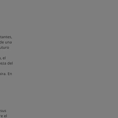
tantes,
 de una
uturo
, el
leza del
ira. En
 sus
e el