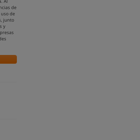
. Al
ncias de
l uso de
, junto
s y
mpresas
des