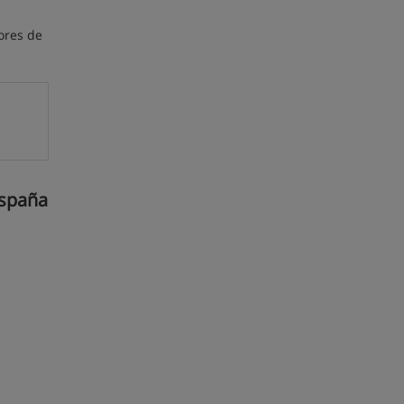
ores de
España