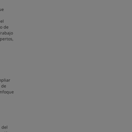
ue
el
ño de
Trabajo
pertos,
mpliar
o de
enfoque
 del